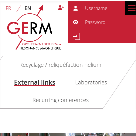
User
FR
EN
Pass
Show Password
Se
Search
Recyclage / reliquéfaction helium
External links
Laboratories
Recurring conferences