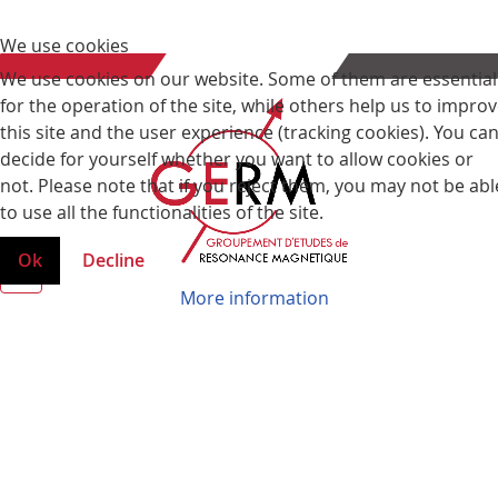
We use cookies
We use cookies on our website. Some of them are essential
for the operation of the site, while others help us to impro
this site and the user experience (tracking cookies). You ca
decide for yourself whether you want to allow cookies or
not. Please note that if you reject them, you may not be abl
to use all the functionalities of the site.
Ok
Decline
More information
Groupement d’Etudes de Résonance Magnétique
Faculté des Sciences et Technologies
Boulevard des Aiguillettes
BP 70239
54506 Vandoeuvre les Nancy
© GERM 2026