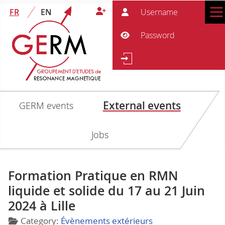
User
FR
EN
Pass
Show Password
Se
Search
External events
GERM events
Jobs
Formation Pratique en RMN
liquide et solide du 17 au 21 Juin
2024 à Lille
Details
Category:
Évènements extérieurs