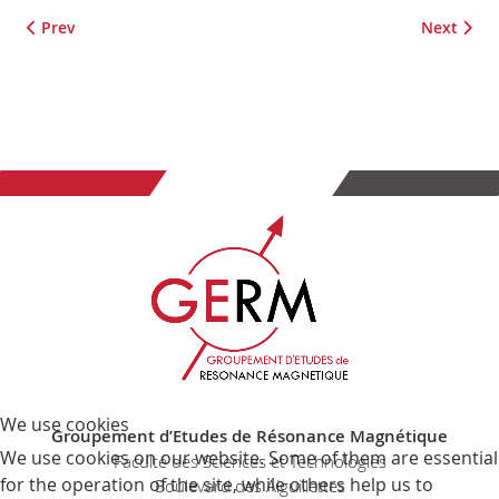
Previous article: ISMRM Hub du 13 au 16 mai 2025 à Lille
Next artic
Prev
Next
We use cookies
Groupement d’Etudes de Résonance Magnétique
We use cookies on our website. Some of them are essential
Faculté des Sciences et Technologies
for the operation of the site, while others help us to
Boulevard des Aiguillettes