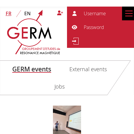
User
FR
EN
Pass
Show Password
Se
Search
GERM events
External events
Jobs