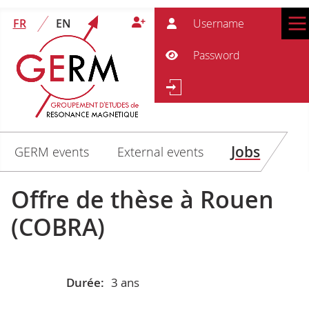
User
FR
EN
Pass
Show Password
Se
Search
Jobs
GERM events
External events
Offre de thèse à Rouen
(COBRA)
Durée:
3 ans