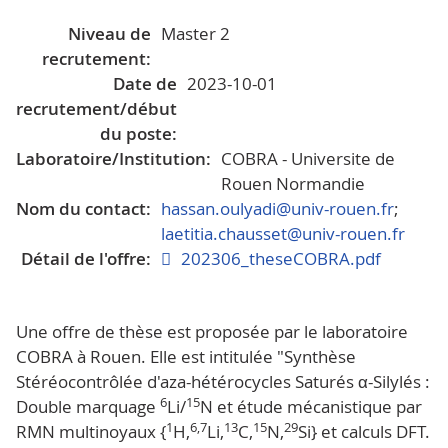
Niveau de
Master 2
recrutement:
Date de
2023-10-01
recrutement/début
du poste:
Laboratoire/Institution:
COBRA - Universite de
Rouen Normandie
Nom du contact:
hassan.oulyadi@univ-rouen.fr
;
laetitia.chausset@univ-rouen.fr
Détail de l'offre:
202306_theseCOBRA.pdf
Une offre de thèse est proposée par le laboratoire
COBRA à Rouen. Elle est intitulée "Synthèse
Stéréocontrôlée d'aza-hétérocycles Saturés α-Silylés :
6
15
Double marquage
Li/
N et étude mécanistique par
1
6,7
13
15
29
RMN multinoyaux {
H,
Li,
C,
N,
Si} et calculs DFT.