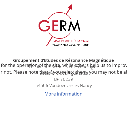
Groupement d’Etudes de Résonance Magnétique
r the operation of the site, while others help us to improve
Faculté des Sciences et Technologies
not. Please note that if you reject them, you may not be able
Boulevard des Aiguillettes
BP 70239
54506 Vandoeuvre les Nancy
More information
© GERM 2026