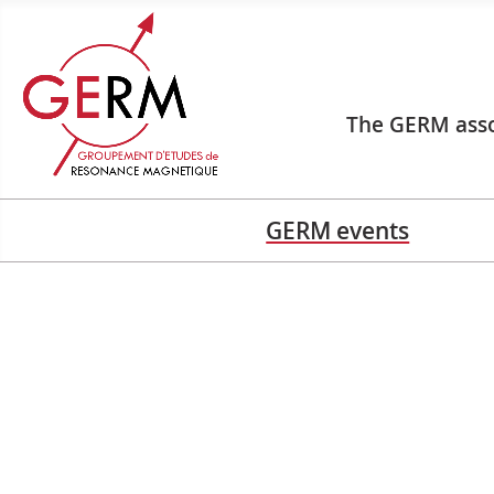
The GERM asso
GERM events