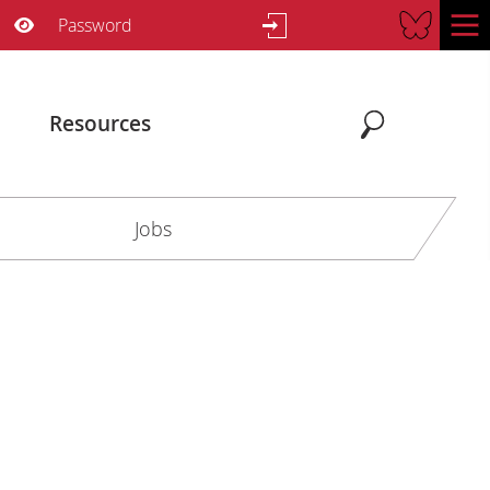
Username
Password
Show Password
Resources
Search
Search
Jobs