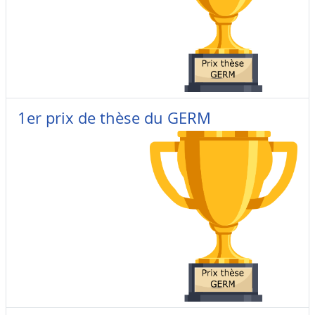
1er prix de thèse du GERM