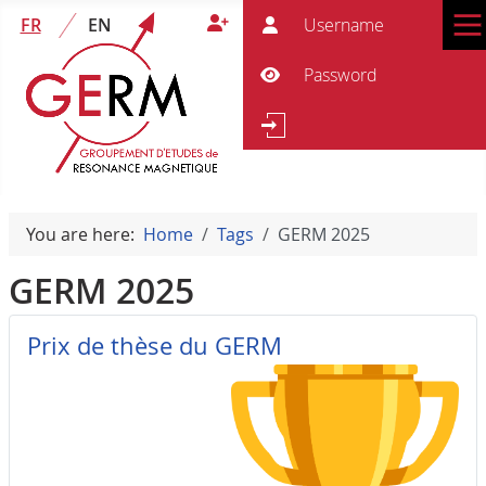
User
FR
EN
Pass
Show Password
Se
Search
You are here:
Home
Tags
GERM 2025
GERM 2025
Prix de thèse du GERM