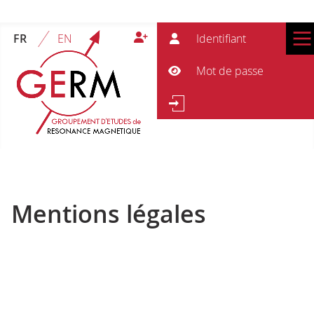
Ident
FR
EN
Mot 
Afficher le mot de passe
Re
Rechercher
Mentions légales