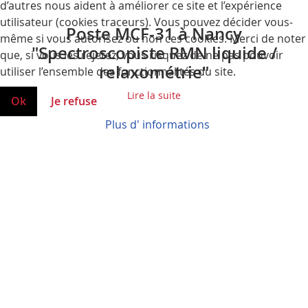
d’autres nous aident à améliorer ce site et l’expérience
utilisateur (cookies traceurs). Vous pouvez décider vous-
Poste MCF-31 à Nancy
même si vous autorisez ou non ces cookies. Merci de noter
"Spectroscopiste RMN liquide /
que, si vous les rejetez, vous risquez de ne pas pouvoir
relaxométrie"
utiliser l’ensemble des fonctionnalités du site.
Lire la suite
Ok
Je refuse
Plus d' informations
Offre de thèse à Marseille (BIP)
Lire la suite