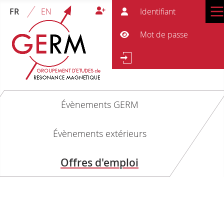
Ident
FR
EN
Mot 
Afficher le mot de passe
Re
Rechercher
Évènements GERM
Évènements extérieurs
Offres d'emploi