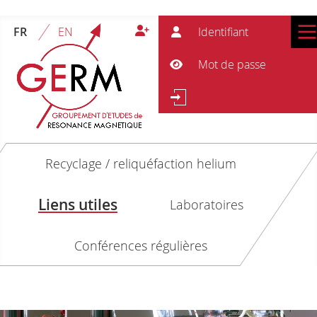
Ident
FR
EN
Mot 
Afficher le mot de passe
Re
Rechercher
Recyclage / reliquéfaction helium
Liens utiles
Laboratoires
Conférences régulières