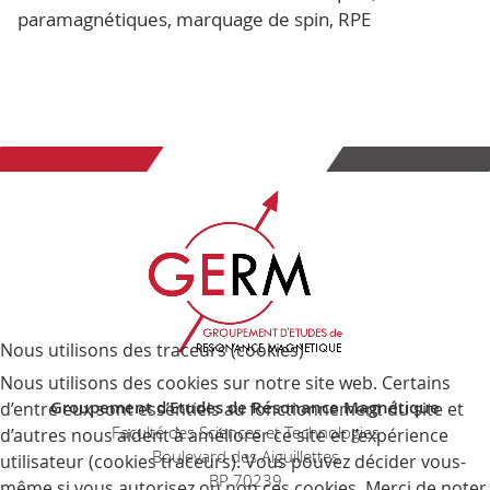
paramagnétiques, marquage de spin, RPE
Nous utilisons des traceurs (cookies)
Nous utilisons des cookies sur notre site web. Certains
d’entre eux sont essentiels au fonctionnement du site et
Groupement d’Etudes de Résonance Magnétique
d’autres nous aident à améliorer ce site et l’expérience
Faculté des Sciences et Technologies
utilisateur (cookies traceurs). Vous pouvez décider vous-
Boulevard des Aiguillettes
même si vous autorisez ou non ces cookies. Merci de noter
BP 70239
que, si vous les rejetez, vous risquez de ne pas pouvoir