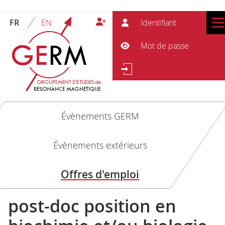
Ident
FR
EN
Mot 
Afficher le mot de passe
Re
Rechercher
Évènements GERM
Évènements extérieurs
Offres d'emploi
post-doc position en