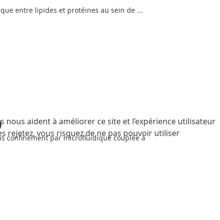
que entre lipides et protéines au sein de ...
)
 nous aident à améliorer ce site et l’expérience utilisateur
 rejetez, vous risquez de ne pas pouvoir utiliser
sous confinement par microfluidique couplée à