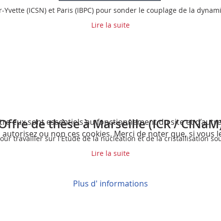
-Yvette (ICSN) et Paris (IBPC) pour sonder le couplage de la dynami
Lire la suite
Offre de thèse à Marseille (ICR / CINaM
tre eux sont essentiels au fonctionnement du site et d’autres
utorisez ou non ces cookies. Merci de noter que, si vous les
our travailler sur l'Etude de la nucléation et de la cristallisation 
Lire la suite
Plus d' informations