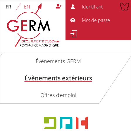
Ident
FR
EN
Mot 
Afficher le mot de passe
Re
Rechercher
Évènements GERM
Évènements extérieurs
Offres d'emploi